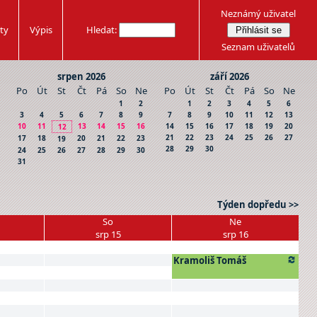
Neznámý uživatel
ty
Výpis
Hledat:
Seznam uživatelů
srpen 2026
září 2026
Po
Út
St
Čt
Pá
So
Ne
Po
Út
St
Čt
Pá
So
Ne
1
2
1
2
3
4
5
6
3
4
5
6
7
8
9
7
8
9
10
11
12
13
10
11
13
14
15
16
14
15
16
17
18
19
20
12
21
22
23
24
25
26
27
17
18
20
21
22
23
19
28
29
30
24
25
26
27
28
29
30
31
Týden dopředu >>
So
Ne
srp 15
srp 16
Kramoliš Tomáš