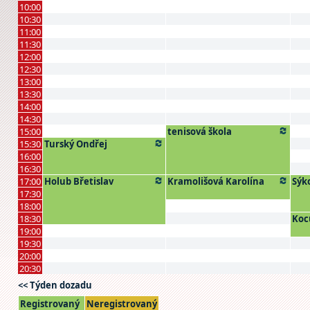
10:00
10:30
11:00
11:30
12:00
12:30
13:00
13:30
14:00
14:30
15:00
tenisová škola
15:30
Turský Ondřej
16:00
16:30
17:00
Holub Břetislav
Kramolišová Karolína
Sýk
17:30
18:00
18:30
Koc
19:00
19:30
20:00
20:30
<< Týden dozadu
Registrovaný
Neregistrovaný