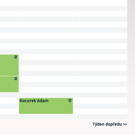
Kocurek Adam
Týden dopředu >>