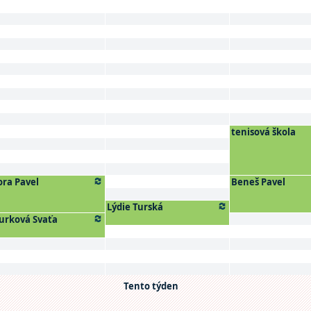
tenisová škola
ora Pavel
Beneš Pavel
Lýdie Turská
urková Svaťa
Tento týden