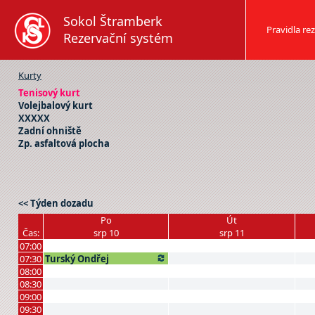
Sokol Štramberk
Pravidla rez
Rezervační systém
Kurty
Tenisový kurt
Volejbalový kurt
XXXXX
Zadní ohniště
Zp. asfaltová plocha
<< Týden dozadu
Po
Út
Čas:
srp 10
srp 11
07:00
07:30
Turský Ondřej
08:00
08:30
09:00
09:30