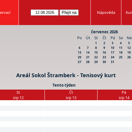
ervací
Nápověda
Kur
červenec 2026
Po
Út
St
Čt
Pá
So
Ne
1
2
3
4
5
6
7
8
9
10
11
12
13
14
15
16
17
18
19
20
21
22
23
24
25
26
27
28
29
30
31
Areál Sokol Štramberk - Tenisový kurt
Tento týden
St
Čt
Pá
srp 12
srp 13
srp 14